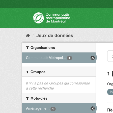
Jeux de données
Organisations
Communauté Métropol...
1
Groupes
1 
Il n'y a pas de Groupes qui corresponde
Org
à cette recherche
In
Mots-clés
Aménagement
1
Rè