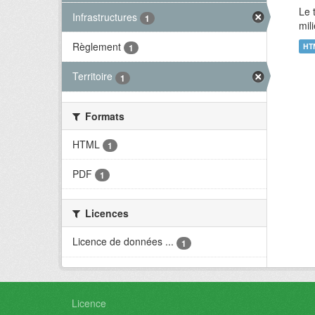
Le 
Infrastructures
1
mil
Règlement
HT
1
Territoire
1
Formats
HTML
1
PDF
1
Licences
Licence de données ...
1
Licence