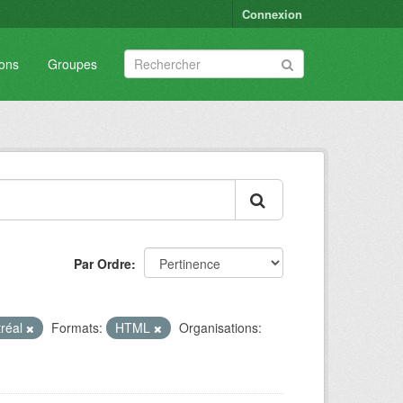
Connexion
ions
Groupes
Par Ordre
tréal
Formats:
HTML
Organisations: