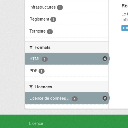
Rè
Infrastructures
1
Le 
Règlement
mil
1
HT
Territoire
1
Formats
HTML
1
PDF
1
Licences
Licence de données ...
1
Licence