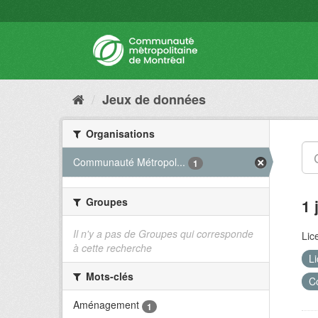
Jeux de données
Organisations
Communauté Métropol...
1
Groupes
1 
Il n'y a pas de Groupes qui corresponde
Lic
à cette recherche
L
Mots-clés
C
Aménagement
1