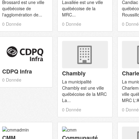
Brossard est une ville
Lavallée est une ville
Candiac 
québécoise de
québécoise de la
québéco
l'agglomération de...
MRC...
Roussill
0 Donnée
0 Donnée
0 Donné
CDPQ Infra
Chambly
Charl
0 Donnée
La municipalité
La munic
Chambly est une ville
Charlem
québécoise de la MRC
ville qu
La...
MRC L'A
0 Donnée
0 Donné
CMM
Communauté