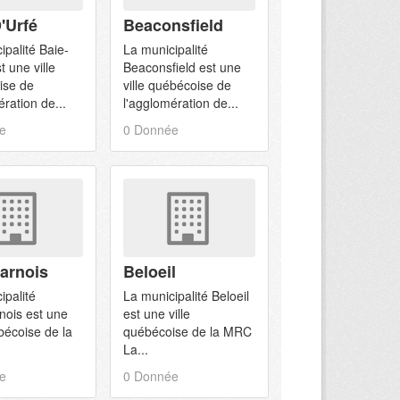
'Urfé
Beaconsfield
ipalité Baie-
La municipalité
t une ville
Beaconsfield est une
ise de
ville québécoise de
ération de...
l'agglomération de...
e
0 Donnée
arnois
Beloeil
ipalité
La municipalité Beloeil
nois est une
est une ville
ébécoise de la
québécoise de la MRC
La...
e
0 Donnée