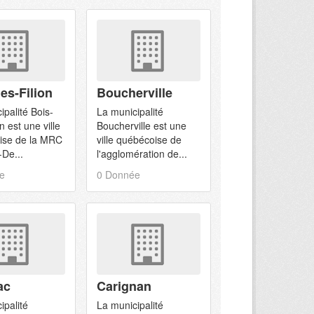
es-Filion
Boucherville
ipalité Bois-
La municipalité
n est une ville
Boucherville est une
ise de la MRC
ville québécoise de
De...
l'agglomération de...
e
0 Donnée
ac
Carignan
ipalité
La municipalité