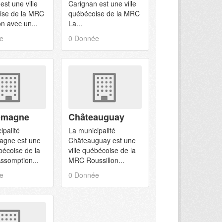
est une ville
Carignan est une ville
ise de la MRC
québécoise de la MRC
on avec un...
La...
e
0 Donnée
emagne
Châteauguay
ipalité
La municipalité
agne est une
Châteauguay est une
ébécoise de la
ville québécoise de la
ssomption...
MRC Roussillon...
e
0 Donnée