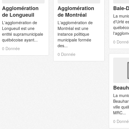
Agglomération
Agglomération
Baie-D
de Longueuil
de Montréal
La munic
d'Urfé es
L'agglomération de
L'agglomération de
québéco
Longueuil est une
Montréal est une
l'agglom
entité supramunicipale
instance politique
québécoise ayant...
municipale formée
0 Donné
des...
0 Donnée
0 Donnée
Beauh
La munic
Beauhar
ville qu
MRC...
0 Donné