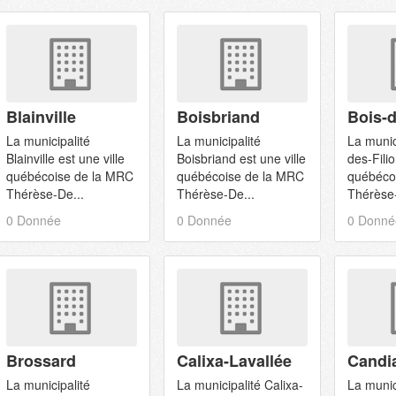
Blainville
Boisbriand
Bois-d
La municipalité
La municipalité
La munic
Blainville est une ville
Boisbriand est une ville
des-Filio
québécoise de la MRC
québécoise de la MRC
québéco
Thérèse-De...
Thérèse-De...
Thérèse-
0 Donnée
0 Donnée
0 Donné
Brossard
Calixa-Lavallée
Candi
La municipalité
La municipalité Calixa-
La munic