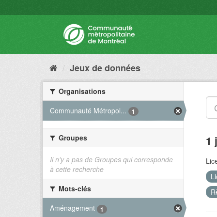
Jeux de données
Organisations
Communauté Métropol...
1
Groupes
1 
Il n'y a pas de Groupes qui corresponde
Lic
à cette recherche
L
Mots-clés
R
Aménagement
1