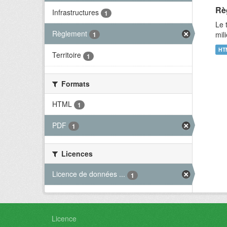
Rè
Infrastructures
1
Le 
Règlement
mil
1
HT
Territoire
1
Formats
HTML
1
PDF
1
Licences
Licence de données ...
1
Licence