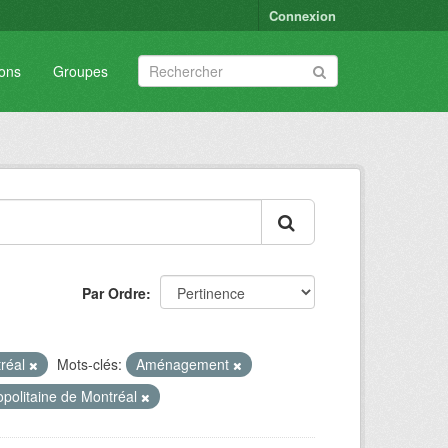
Connexion
ions
Groupes
Par Ordre
tréal
Mots-clés:
Aménagement
olitaine de Montréal