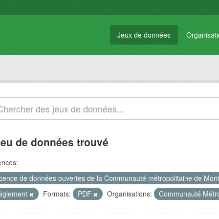
Jeux de données
Organisat
jeu de données trouvé
ences:
icence de données ouvertes de la Communauté métropolitaine de Mon
èglement
Formats:
PDF
Organisations:
Communauté Métrop