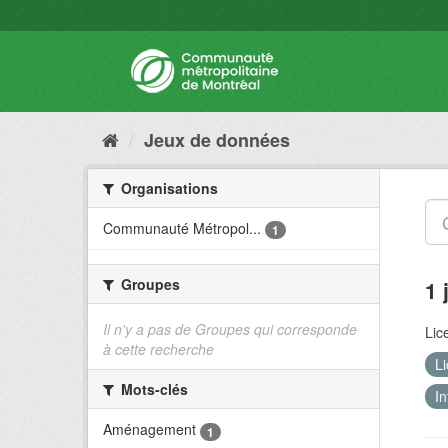
Jeux de données
Organisations
Communauté Métropol...
1
Groupes
1 
Il n'y a pas de Groupes qui corresponde
Lic
à cette recherche
L
Mots-clés
In
Aménagement
1