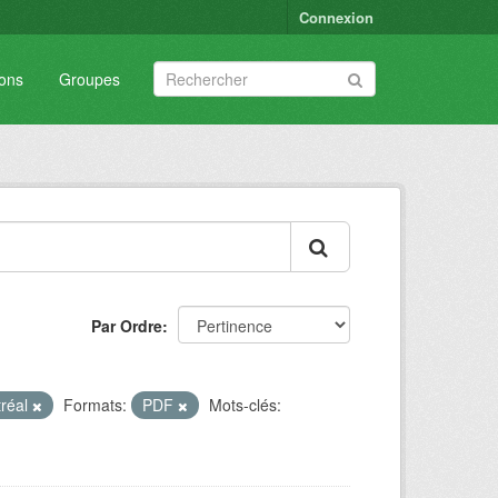
Connexion
ions
Groupes
Par Ordre
tréal
Formats:
PDF
Mots-clés: