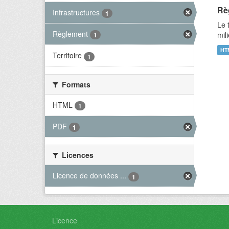
Rè
Infrastructures
1
Le 
Règlement
mil
1
HT
Territoire
1
Formats
HTML
1
PDF
1
Licences
Licence de données ...
1
Licence