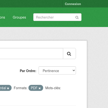
Connexion
ions
Groupes
Par Ordre
tréal
Formats:
PDF
Mots-clés: