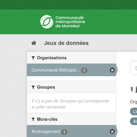
Jeux de données
Organisations
Communauté Métropol...
1
Groupes
1 
Il n'y a pas de Groupes qui corresponde
Org
à cette recherche
L
Mots-clés
A
Aménagement
1