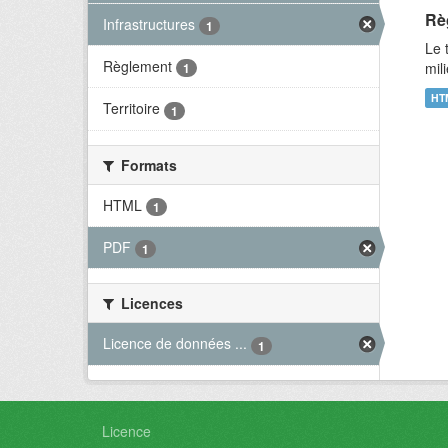
Rè
Infrastructures
1
Le 
Règlement
mil
1
HT
Territoire
1
Formats
HTML
1
PDF
1
Licences
Licence de données ...
1
Licence