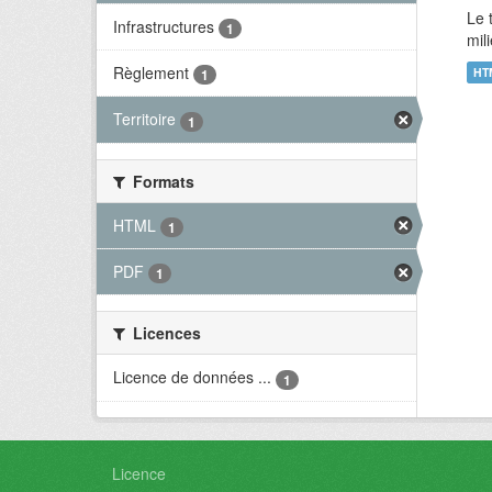
Le 
Infrastructures
1
mil
Règlement
HT
1
Territoire
1
Formats
HTML
1
PDF
1
Licences
Licence de données ...
1
Licence