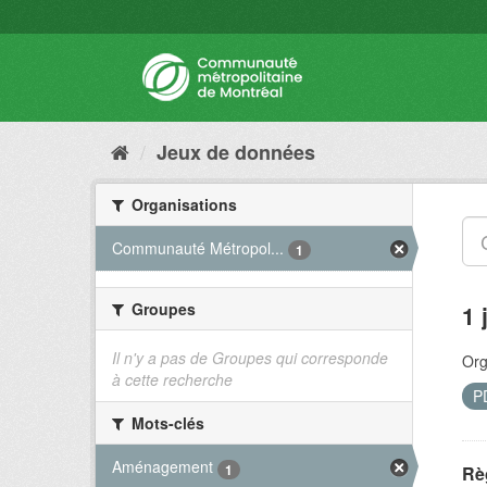
Jeux de données
Organisations
Communauté Métropol...
1
Groupes
1 
Il n'y a pas de Groupes qui corresponde
Org
à cette recherche
P
Mots-clés
Aménagement
1
Rè