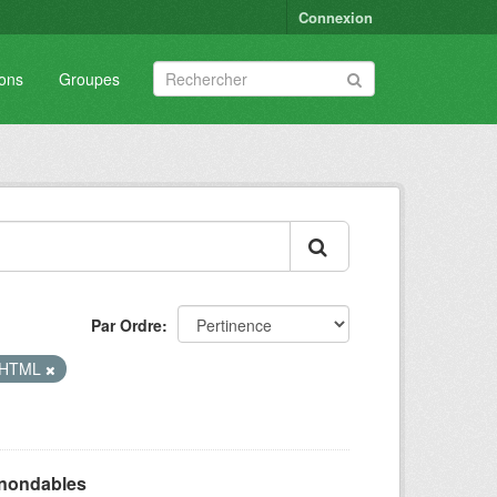
Connexion
ions
Groupes
Par Ordre
HTML
inondables