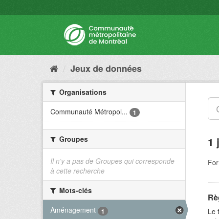
Jeux de données
Organisations
Communauté Métropol...
1
Groupes
1 
Il n'y a pas de Groupes qui corresponde
For
à cette recherche
Mots-clés
Rè
Aménagement
Le 
1