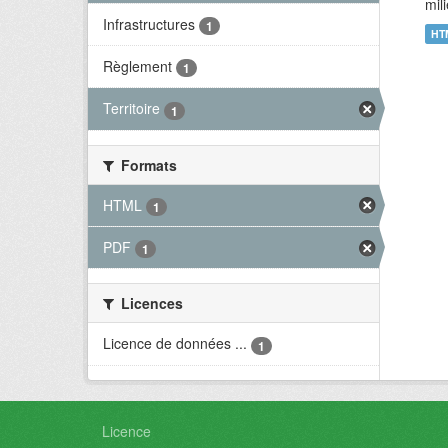
mil
Infrastructures
1
HT
Règlement
1
Territoire
1
Formats
HTML
1
PDF
1
Licences
Licence de données ...
1
Licence