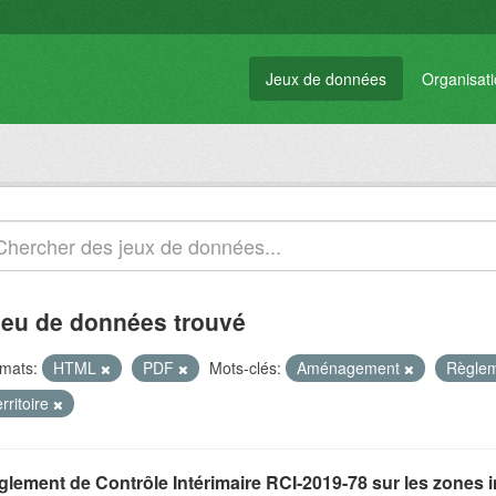
Jeux de données
Organisat
jeu de données trouvé
mats:
HTML
PDF
Mots-clés:
Aménagement
Règle
rritoire
glement de Contrôle Intérimaire RCI-2019-78 sur les zones 