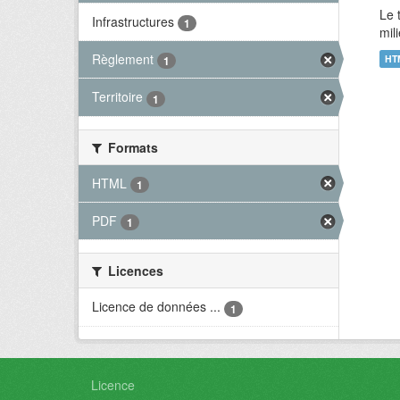
Le 
Infrastructures
1
mil
Règlement
HT
1
Territoire
1
Formats
HTML
1
PDF
1
Licences
Licence de données ...
1
Licence