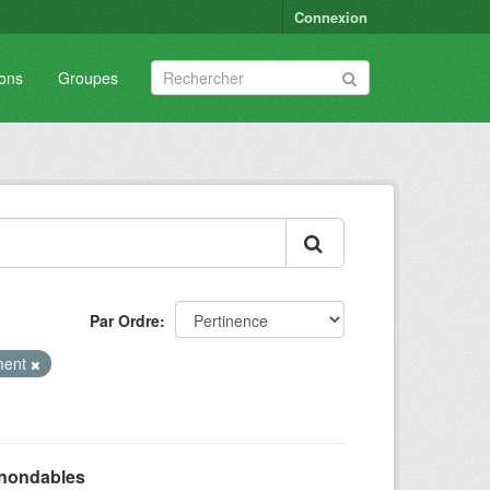
Connexion
ions
Groupes
Par Ordre
ment
inondables