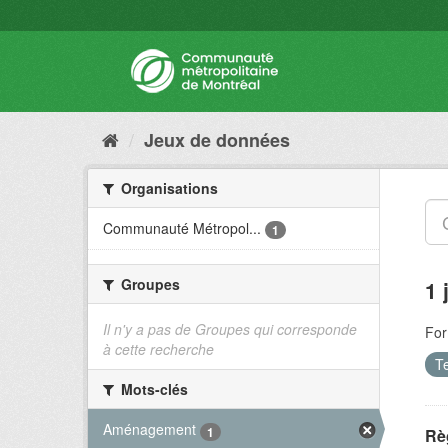
Jeux de données
Organisations
Communauté Métropol...
1
Groupes
1 
Il n'y a pas de Groupes qui corresponde
For
à cette recherche
Te
Mots-clés
Aménagement
1
Rè