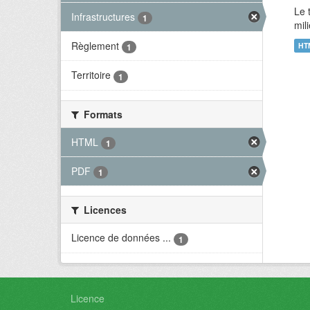
Le 
Infrastructures
1
mil
Règlement
HT
1
Territoire
1
Formats
HTML
1
PDF
1
Licences
Licence de données ...
1
Licence