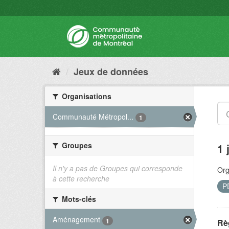
Jeux de données
Organisations
Communauté Métropol...
1
Groupes
1 
Il n'y a pas de Groupes qui corresponde
Org
à cette recherche
P
Mots-clés
Aménagement
1
Rè