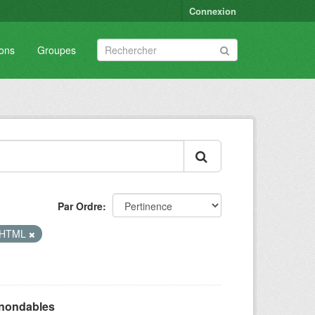
Connexion
ions
Groupes
Par Ordre
HTML
inondables