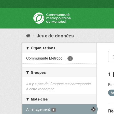
Jeux de données
Organisations
Communauté Métropol...
1
Groupes
1 
Il n'y a pas de Groupes qui corresponde
For
à cette recherche
A
Mots-clés
Aménagement
1
Rè