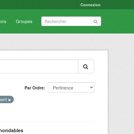
Connexion
ions
Groupes
Par Ordre
ment
inondables