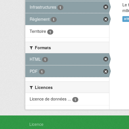
Le 
Infrastructures
1
mil
Règlement
HT
1
Territoire
1
Formats
HTML
1
PDF
1
Licences
Licence de données ...
1
Licence