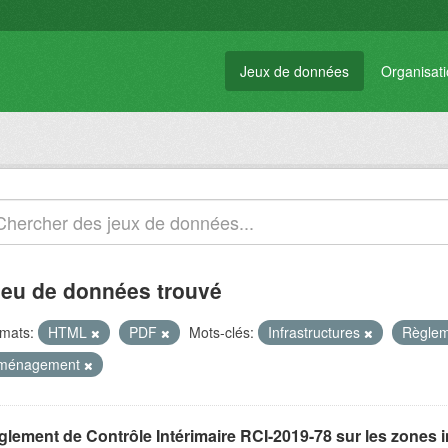
Jeux de données
Organisat
jeu de données trouvé
mats:
HTML
PDF
Mots-clés:
Infrastructures
Règle
ménagement
glement de Contrôle Intérimaire RCI-2019-78 sur les zones 