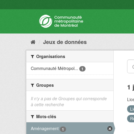
Jeux de données
Organisations
Communauté Métropol...
1
Groupes
1 
Il n'y a pas de Groupes qui corresponde
Lic
à cette recherche
L
Mots-clés
R
Aménagement
1