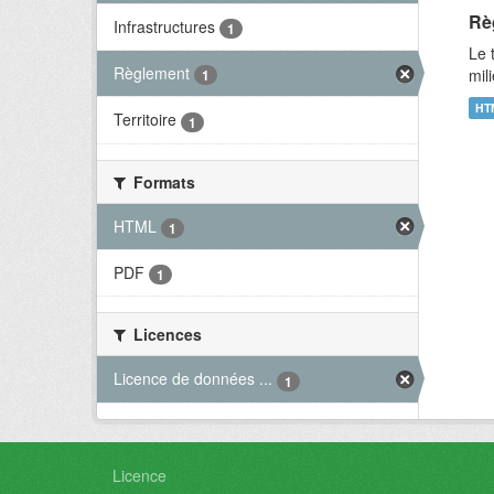
Rè
Infrastructures
1
Le 
Règlement
mil
1
HT
Territoire
1
Formats
HTML
1
PDF
1
Licences
Licence de données ...
1
Licence