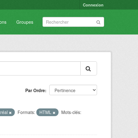
Connexion
ions
Groupes
Par Ordre
tréal
Formats:
HTML
Mots-clés: