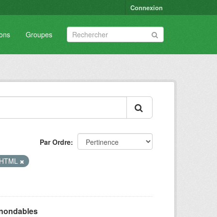
Connexion
ions
Groupes
Par Ordre
HTML
inondables