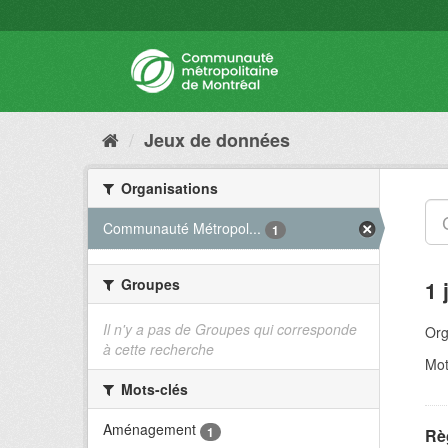
Jeux de données
Organisations
Communauté Métropol...
1
Groupes
1 
Il n'y a pas de Groupes qui corresponde
Org
à cette recherche
Mot
Mots-clés
Aménagement
1
Rè