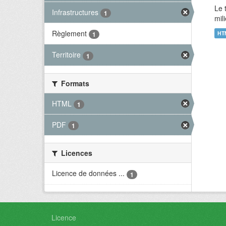
Le 
Infrastructures
1
mil
Règlement
HT
1
Territoire
1
Formats
HTML
1
PDF
1
Licences
Licence de données ...
1
Licence