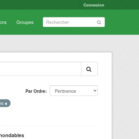
Connexion
ions
Groupes
Par Ordre
res
inondables