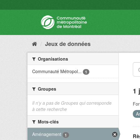
Jeux de données
Organisations
Communauté Métropol...
1
Groupes
1 
Il n'y a pas de Groupes qui corresponde
For
à cette recherche
A
Mots-clés
Aménagement
1
Rè