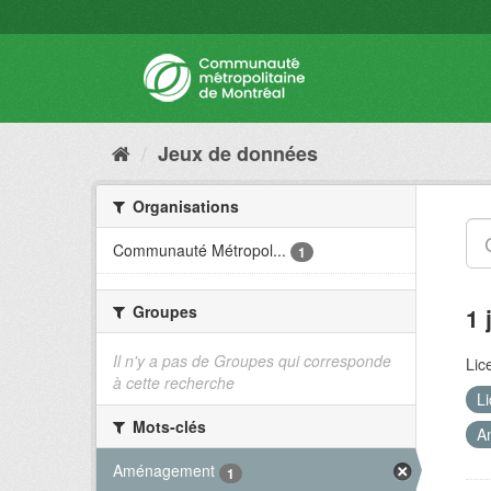
Jeux de données
Organisations
Communauté Métropol...
1
Groupes
1 
Il n'y a pas de Groupes qui corresponde
Lic
à cette recherche
L
Mots-clés
A
Aménagement
1