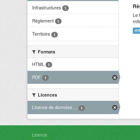
Rè
Infrastructures
1
Le 
Règlement
mil
1
HT
Territoire
1
Formats
HTML
1
PDF
1
Licences
Licence de données ...
1
Licence