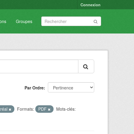
Connexion
ions
Groupes
Par Ordre
tréal
Formats:
PDF
Mots-clés: