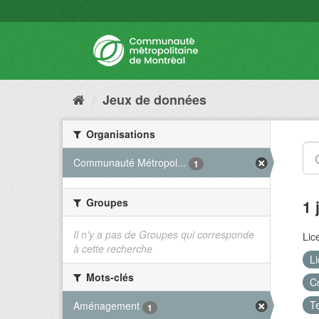
Jeux de données
Organisations
Communauté Métropol...
1
Groupes
1 
Il n'y a pas de Groupes qui corresponde
Lic
à cette recherche
L
Mots-clés
C
Te
Aménagement
1