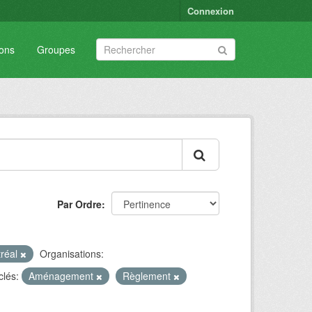
Connexion
ions
Groupes
Par Ordre
tréal
Organisations:
clés:
Aménagement
Règlement