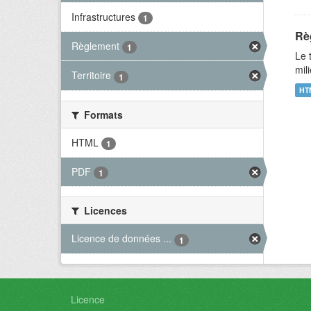
Infrastructures
1
Rè
Règlement
1
Le 
mil
Territoire
1
HT
Formats
HTML
1
PDF
1
Licences
Licence de données ...
1
Licence