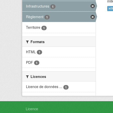
mil
Infrastructures
1
HT
Règlement
1
Territoire
1
Formats
HTML
1
PDF
1
Licences
Licence de données ...
1
Licence