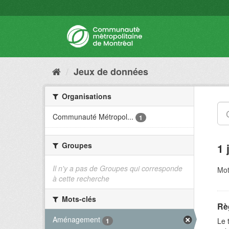
Jeux de données
Organisations
Communauté Métropol...
1
Groupes
1 
Il n'y a pas de Groupes qui corresponde
Mot
à cette recherche
Mots-clés
Rè
Aménagement
Le 
1