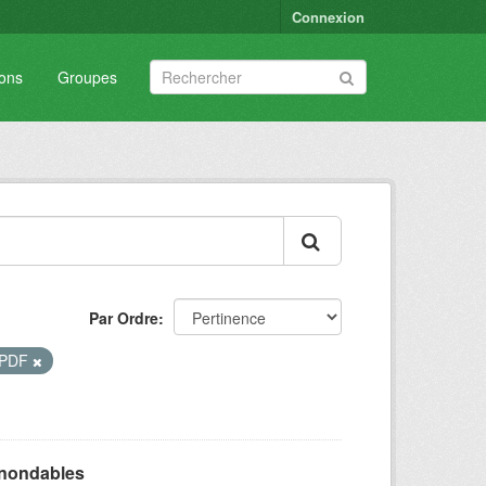
Connexion
ions
Groupes
Par Ordre
PDF
inondables