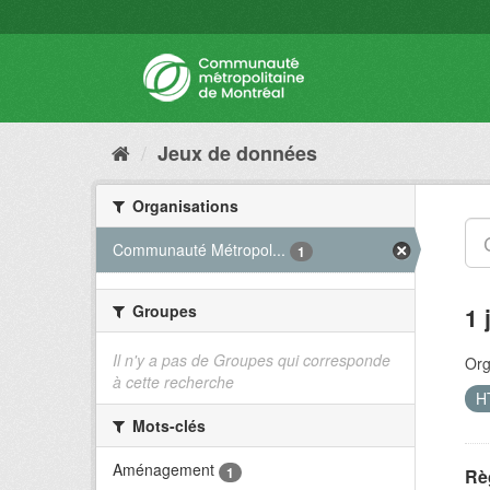
Jeux de données
Organisations
Communauté Métropol...
1
Groupes
1 
Il n'y a pas de Groupes qui corresponde
Org
à cette recherche
H
Mots-clés
Aménagement
1
Rè