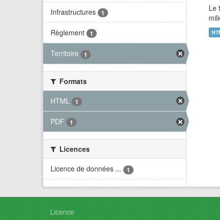
Le 
Infrastructures
1
mil
Règlement
HT
1
Territoire
1
Formats
HTML
1
PDF
1
Licences
Licence de données ...
1
Licence