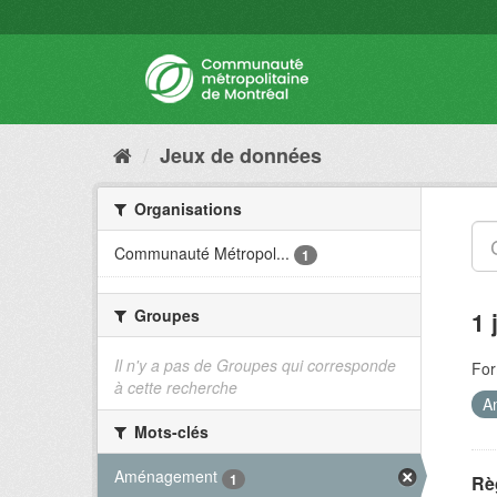
Jeux de données
Organisations
Communauté Métropol...
1
Groupes
1 
Il n'y a pas de Groupes qui corresponde
For
à cette recherche
A
Mots-clés
Aménagement
1
Rè