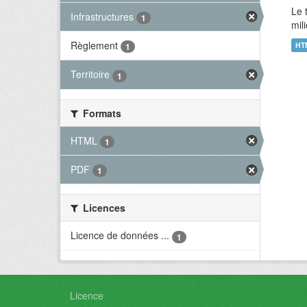
Le 
Infrastructures
1
mil
Règlement
HT
1
Territoire
1
Formats
HTML
1
PDF
1
Licences
Licence de données ...
1
Licence