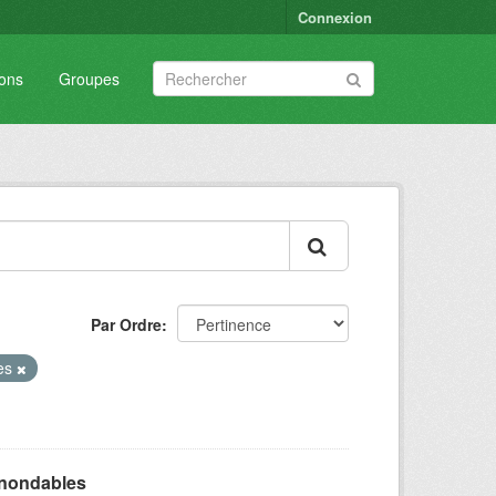
Connexion
ions
Groupes
Par Ordre
res
inondables