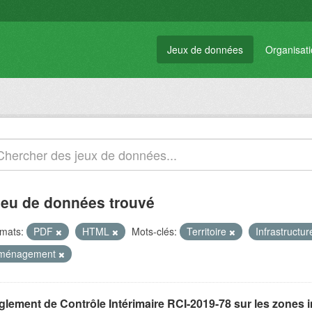
Jeux de données
Organisat
jeu de données trouvé
mats:
PDF
HTML
Mots-clés:
Territoire
Infrastructu
ménagement
glement de Contrôle Intérimaire RCI-2019-78 sur les zones 