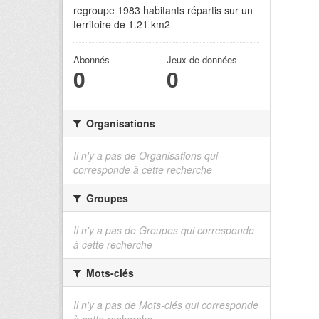
regroupe 1983 habitants répartis sur un
territoire de 1.21 km2
Abonnés
Jeux de données
0
0
Organisations
Il n'y a pas de Organisations qui
corresponde à cette recherche
Groupes
Il n'y a pas de Groupes qui corresponde
à cette recherche
Mots-clés
Il n'y a pas de Mots-clés qui corresponde